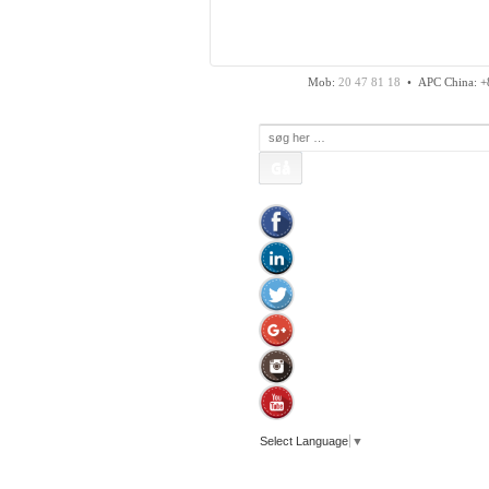
APC Asian Production
Fax: 74 48 50 45
Mob:
20 47 81 18
• APC China: +
Søg
efter:
Select Language
▼