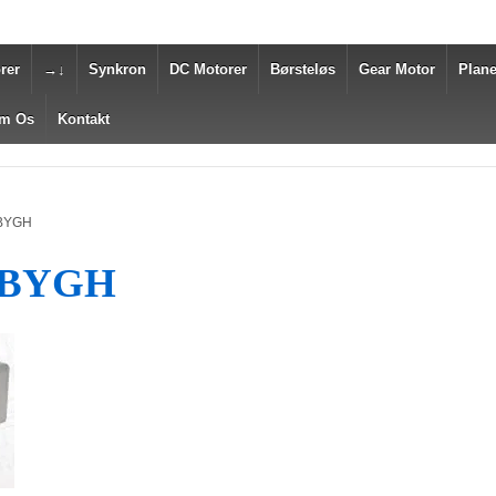
rer
→↓
Synkron
DC Motorer
Børsteløs
Gear Motor
Plane
m Os
Kontakt
0BYGH
10BYGH