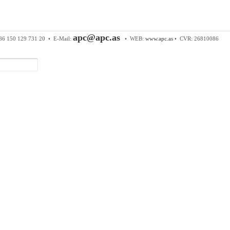
 & Components ApS
• Sundkrogen 35 • DK-6400 Sønderborg • Tl
apc@apc.as
86 150 129 731 20 •
E-Mail:
• WEB:
www.apc.as
• CVR: 26810086